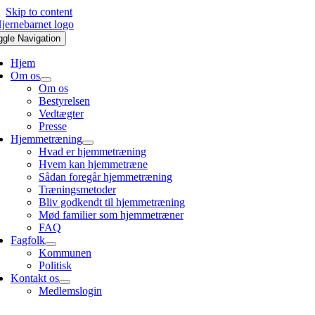
Skip to content
ggle Navigation
Hjem
Om os
Om os
Bestyrelsen
Vedtægter
Presse
Hjemmetræning
Hvad er hjemmetræning
Hvem kan hjemmetræne
Sådan foregår hjemmetræning
Træningsmetoder
Bliv godkendt til hjemmetræning
Mød familier som hjemmetræner
FAQ
Fagfolk
Kommunen
Politisk
Kontakt os
Medlemslogin