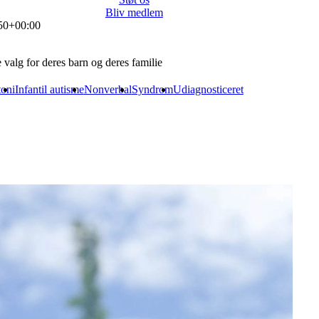
Bliv medlem
50+00:00
valg for deres barn og deres familie
oni
Infantil autisme
Nonverbal
Syndrom
Udiagnosticeret