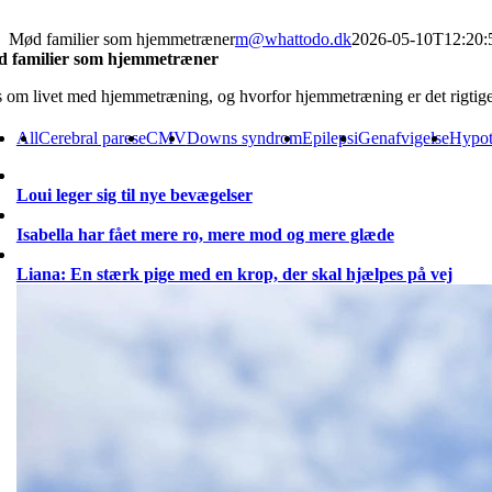
Mød familier som hjemmetræner
m@whattodo.dk
2026-05-10T12:20:
 familier som hjemmetræner
 om livet med hjemmetræning, og hvorfor hjemmetræning er det rigtige 
All
Cerebral parese
CMV
Downs syndrom
Epilepsi
Genafvigelse
Hypot
Loui leger sig til nye bevægelser
Isabella har fået mere ro, mere mod og mere glæde
Liana: En stærk pige med en krop, der skal hjælpes på vej