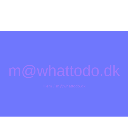
m@whattodo.dk
Hjem
m@whattodo.dk