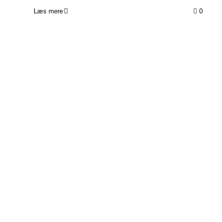
Læs mere
0
Liana: En stærk pige med en krop,
der skal hjælpes på vej