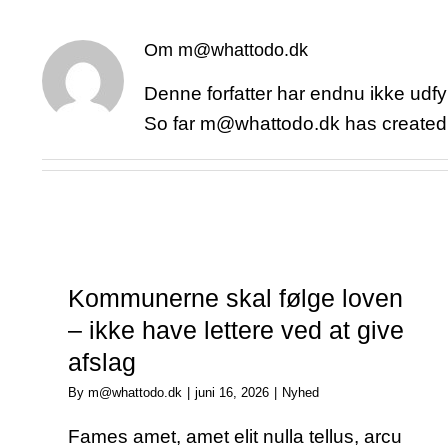
Om
m@whattodo.dk
Denne forfatter har endnu ikke udfyl
So far m@whattodo.dk has created 
Kommunerne skal følge loven
– ikke have lettere ved at give
afslag
By
m@whattodo.dk
|
juni 16, 2026
|
Nyhed
Fames amet, amet elit nulla tellus, arcu