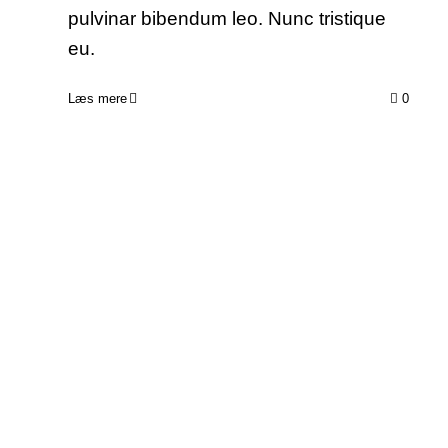
pulvinar bibendum leo. Nunc tristique
eu.
Læs mere
0
Loui leger sig til nye bevægelser