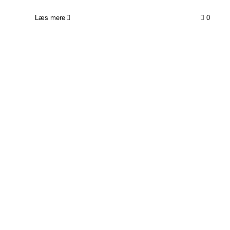
Læs mere
0
Katinka lærer gennem leg og
nærvær