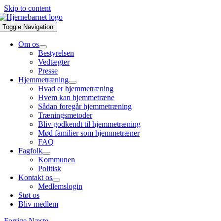
Skip to content
Toggle Navigation
Om os
Bestyrelsen
Vedtægter
Presse
Hjemmetræning
Hvad er hjemmetræning
Hvem kan hjemmetræne
Sådan foregår hjemmetræning
Træningsmetoder
Bliv godkendt til hjemmetræning
Mød familier som hjemmetræner
FAQ
Fagfolk
Kommunen
Politisk
Kontakt os
Medlemslogin
Støt os
Bliv medlem
Forrige
Næste