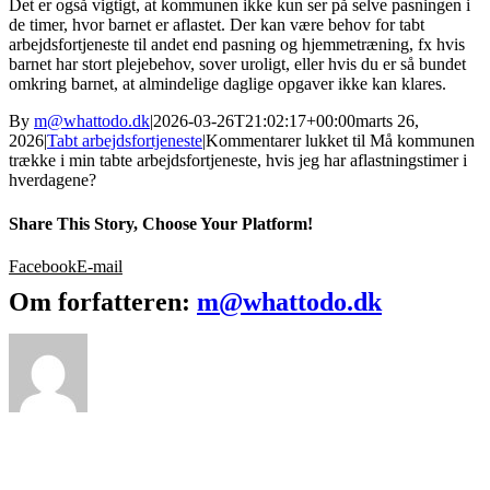
Det er også vigtigt, at kommunen ikke kun ser på selve pasningen i
de timer, hvor barnet er aflastet. Der kan være behov for tabt
arbejdsfortjeneste til andet end pasning og hjemmetræning, fx hvis
barnet har stort plejebehov, sover uroligt, eller hvis du er så bundet
omkring barnet, at almindelige daglige opgaver ikke kan klares.
By
m@whattodo.dk
|
2026-03-26T21:02:17+00:00
marts 26,
2026
|
Tabt arbejdsfortjeneste
|
Kommentarer lukket
til Må kommunen
trække i min tabte arbejdsfortjeneste, hvis jeg har aflastningstimer i
hverdagene?
Share This Story, Choose Your Platform!
Facebook
E-mail
Om forfatteren:
m@whattodo.dk