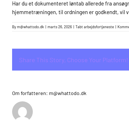
Har du
et dokumenteret løntab allerede fra ansøg
hjemmetræningen, til ordningen er godkendt, vil 
By
m@whattodo.dk
|
marts 26, 2026
|
Tabt arbejdsfortjeneste
|
Kommen
Share This Story, Choose Your Platform!
Om forfatteren:
m@whattodo.dk