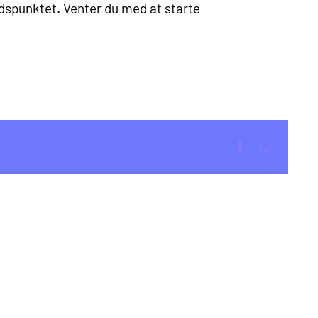
idspunktet. Venter du med at starte
Facebook
E-
mail