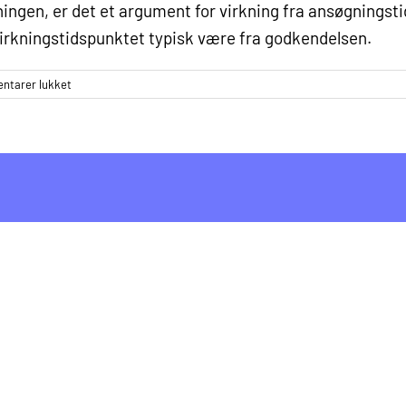
ningen
, er det et argument for virkning fra ansøgningst
virkningstidspunktet typisk være fra godkendelsen.
til
tarer lukket
Gælder
tabt
arbejdsfortjeneste
fra
ansøgningstidspunktet
eller
først
fra
bevilling
af
hjemmetræning?