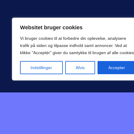
Websitet bruger cookies
Forening for hjemmetræning af børn med
Vi bruger cookies til at forbedre din oplevelse, analysere
nedsat funktionsniveau
trafik på siden og tilpasse indhold samt annoncer. Ved at
klikke "Acceptér" giver du samtykke til brugen af alle cookies
Indstillinger
Afvis
Accepter
STØT OS
BLIV MEDLEM
© Copyright - 2026 | Hjernebarnet CVR 32036333