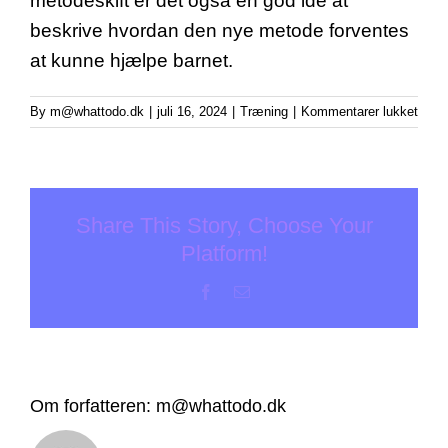
metodeskift er det også en god idé at
beskrive hvordan den nye metode forventes
at kunne hjælpe barnet.
til
By
m@whattodo.dk
|
juli 16, 2024
|
Træning
|
Kommentarer lukket
Kan
man
skift
udby
Share This Story, Choose Your
Platform!
Facebook
E-
mail
Om forfatteren:
m@whattodo.dk