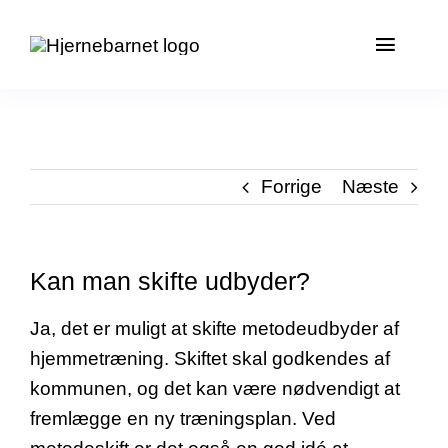
Skip
to
Toggle
content
Naviga
Om os
Hjemmet
Forrige
Næste
Fagfolk
Kan man skifte udbyder?
Kontakt 
Ja, det er muligt at skifte metodeudbyder af
Støt os
hjemmetræning. Skiftet skal godkendes af
kommunen, og det kan være nødvendigt at
Bliv me
fremlægge en ny træningsplan. Ved