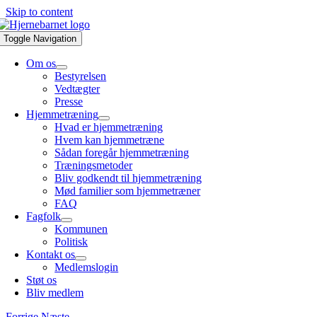
Skip to content
Toggle Navigation
Om os
Bestyrelsen
Vedtægter
Presse
Hjemmetræning
Hvad er hjemmetræning
Hvem kan hjemmetræne
Sådan foregår hjemmetræning
Træningsmetoder
Bliv godkendt til hjemmetræning
Mød familier som hjemmetræner
FAQ
Fagfolk
Kommunen
Politisk
Kontakt os
Medlemslogin
Støt os
Bliv medlem
Forrige
Næste