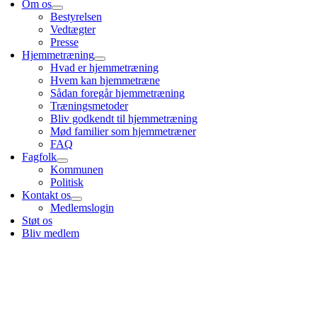
Om os
Bestyrelsen
Vedtægter
Presse
Hjemmetræning
Hvad er hjemmetræning
Hvem kan hjemmetræne
Sådan foregår hjemmetræning
Træningsmetoder
Bliv godkendt til hjemmetræning
Mød familier som hjemmetræner
FAQ
Fagfolk
Kommunen
Politisk
Kontakt os
Medlemslogin
Støt os
Bliv medlem