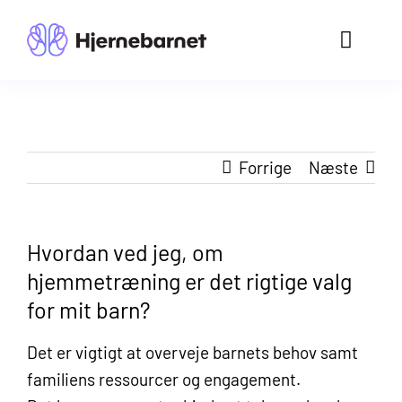
Skip
to
Toggle
content
Naviga
Om os
Hjemmet
Forrige
Næste
Fagfolk
Hvordan ved jeg, om
Kontakt 
hjemmetræning er det rigtige valg
for mit barn?
Støt os
Det er vigtigt at overveje barnets behov samt
Bliv med
familiens ressourcer og engagement.