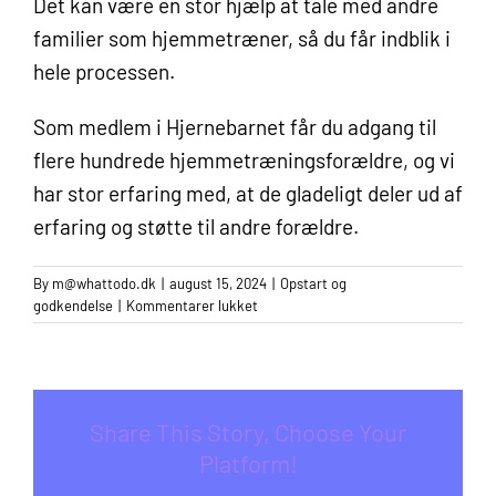
Det kan være en stor hjælp at tale med andre
familier som hjemmetræner, så du får indblik i
hele processen.
Som medlem i Hjernebarnet får du adgang til
flere hundrede hjemmetræningsforældre, og vi
har stor erfaring med, at de gladeligt deler ud af
erfaring og støtte til andre forældre.
By
m@whattodo.dk
|
august 15, 2024
|
Opstart og
til
godkendelse
|
Kommentarer lukket
Hvordan
ved
jeg,
om
hjemmetræning
Share This Story, Choose Your
er
Platform!
det
rigtige